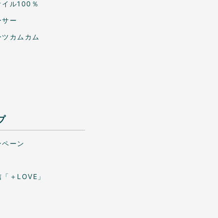
イル100％
ーサー
ーツカムカム
プ
ンペーン
「＋LOVE」