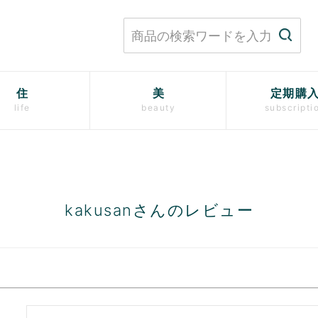
住
美
定期購
life
beauty
subscripti
kakusanさんのレビュー