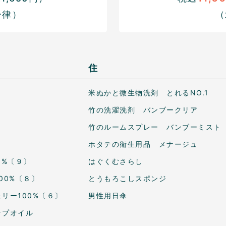
一律）
（
住
米ぬかと微生物洗剤 とれるNO.1
竹の洗濯洗剤 バンブークリア
竹のルームスプレー バンブーミスト
ホタテの衛生用品 メナージュ
0%〔９〕
はぐくむさらし
00%〔８〕
とうもろこしスポンジ
リー100%〔６〕
男性用日傘
ップオイル