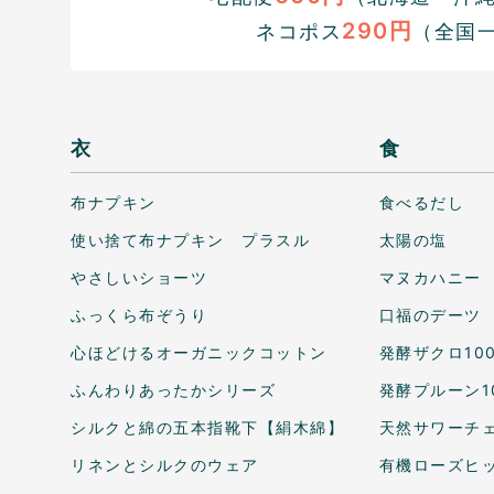
290円
ネコポス
（全国
衣
食
布ナプキン
食べるだし
使い捨て布ナプキン プラスル
太陽の塩
やさしいショーツ
マヌカハニー
ふっくら布ぞうり
口福のデーツ
心ほどけるオーガニックコットン
発酵ザクロ10
ふんわりあったかシリーズ
発酵プルーン1
シルクと綿の五本指靴下【絹木綿】
天然サワーチェ
リネンとシルクのウェア
有機ローズヒ