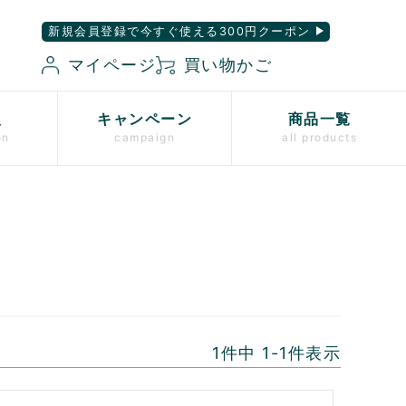
新規会員登録で今すぐ使える300円クーポン
マイページ
買い物かご
入
キャンペーン
商品一覧
on
campaign
all products
1
件中
1
-
1
件表示