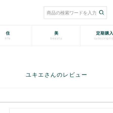
住
美
定期購
life
beauty
subscripti
ユキエさんのレビュー