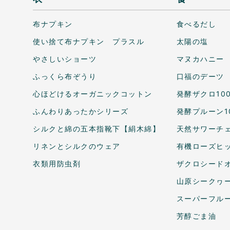
布ナプキン
食べるだし
使い捨て布ナプキン プラスル
太陽の塩
やさしいショーツ
マヌカハニー
ふっくら布ぞうり
口福のデーツ
心ほどけるオーガニックコットン
発酵ザクロ10
ふんわりあったかシリーズ
発酵プルーン1
シルクと綿の五本指靴下【絹木綿】
天然サワーチェ
リネンとシルクのウェア
有機ローズヒ
衣類用防虫剤
ザクロシードオ
山原シークヮ
スーパーフル
芳醇ごま油