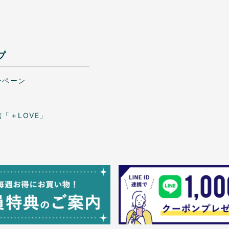
プ
ンペーン
「＋LOVE」