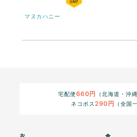
マヌカハニー
660円
宅配便
（北海道・沖縄1
290円
ネコポス
（全国
衣
食