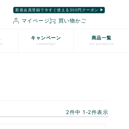
新規会員登録で今すぐ使える300円クーポン
マイページ
買い物かご
入
キャンペーン
商品一覧
on
campaign
all products
2
件中
1
-
2
件表示