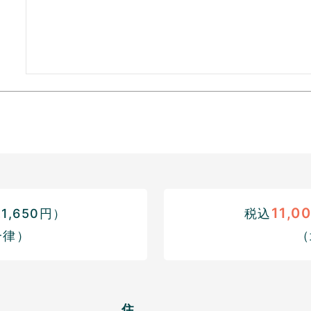
11,0
,650円）
税込
一律）
（
住