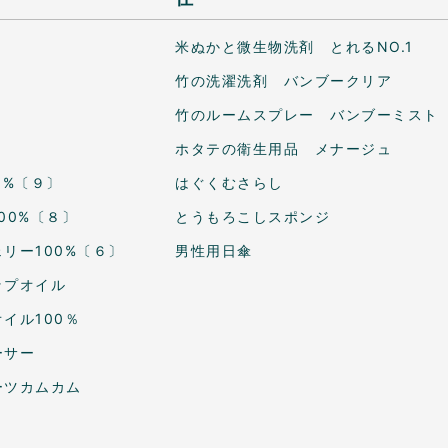
米ぬかと微生物洗剤 とれるNO.1
竹の洗濯洗剤 バンブークリア
竹のルームスプレー バンブーミスト
ホタテの衛生用品 メナージュ
0%〔９〕
はぐくむさらし
00%〔８〕
とうもろこしスポンジ
リー100%〔６〕
男性用日傘
ップオイル
イル100％
ーサー
ーツカムカム