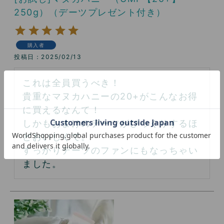
250g）（デーツプレゼント付き）
購入者
投稿日
2025/02/13
これは全員買うべき！

貴重なマヌカハニーの20+がこんなお得
に買えるなんて！

しかもおまけのデーツがびっくりするほ
どおいしくて。

すっかりデーツのファンにもなっちゃい
ました。