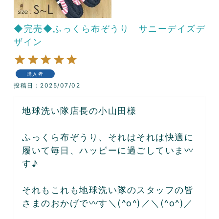
◆完売◆ふっくら布ぞうり サニーデイズデ
ザイン
購入者
投稿日
2025/07/02
地球洗い隊店長の小山田様

ふっくら布ぞうり、それはそれは快適に
履いて毎日、ハッピーに過ごしていま〰️
す♪

それもこれも地球洗い隊のスタッフの皆
さまのおかげで〰️す＼(^o^)／＼(^o^)／
