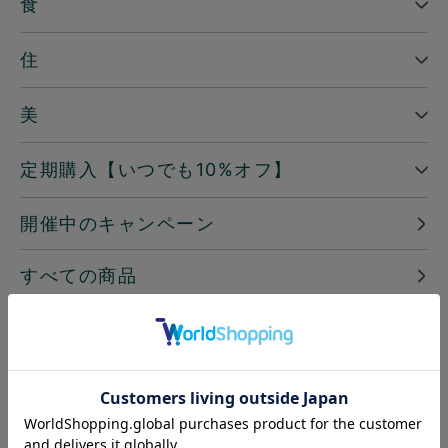
食
住
美
定期購入【いつでも10%オフ】
開催中のキャンペーン
すべての商品
─ ピックアップ
読みもの
地球洗い隊通信「＋LOVE」