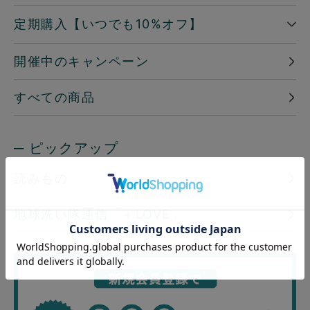
定期購入【いつでも10%オフ】
開催中のキャンペーン
すべての商品
─ ピックアップ
読みもの
地球洗い隊通信「＋LOVE」