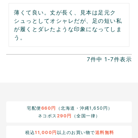
薄くて良い。丈が長く、見本は足元ク
シュっとしてオシャレだが、足の短い私
が履くとダレたような印象になってしま
う。
7
件中
1
-
7
件表示
宅配便
660円
（北海道・沖縄1,650円）
ネコポス
290円
（全国一律）
税込
11,000円
以上のお買い物で
送料無料