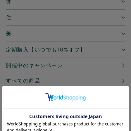
食
住
美
定期購入【いつでも10%オフ】
開催中のキャンペーン
すべての商品
─ ピックアップ
読みもの
地球洗い隊通信「＋LOVE」