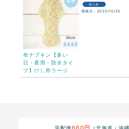
購入者
投稿日
2023/10/25
布ナプキン【多い
日・夜用・防水タイ
プ】ひし形ラージ
660円
宅配便
（北海道・沖縄1