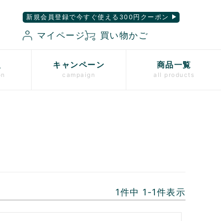
新規会員登録で今すぐ使える300円クーポン
マイページ
買い物かご
入
キャンペーン
商品一覧
on
campaign
all products
1
件中
1
-
1
件表示