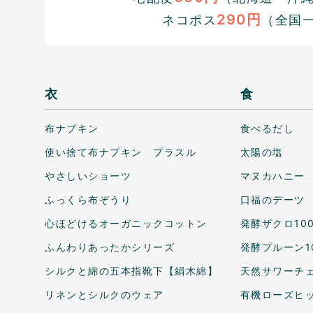
290円
ネコポス
（全国
衣
食
布ナプキン
食べるだし
使い捨て布ナプキン プラスル
太陽の塩
やさしいショーツ
マヌカハニー
ふっくら布ぞうり
口福のデーツ
心ほどけるオーガニックコットン
発酵ザクロ10
ふんわりあったかシリーズ
発酵プルーン1
シルクと綿の五本指靴下【絹木綿】
天然サワーチェ
リネンとシルクのウェア
有機ローズヒ