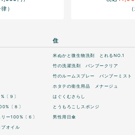
一律）
（
住
米ぬかと微生物洗剤 とれるNO.1
竹の洗濯洗剤 バンブークリア
竹のルームスプレー バンブーミスト
ホタテの衛生用品 メナージュ
0%〔９〕
はぐくむさらし
00%〔８〕
とうもろこしスポンジ
リー100%〔６〕
男性用日傘
ップオイル