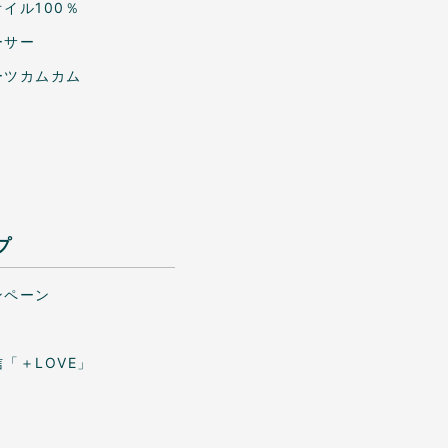
イル100％
ーサー
ーツカムカム
プ
ンペーン
「＋LOVE」