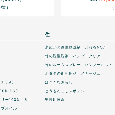
一律）
（
住
米ぬかと微生物洗剤 とれるNO.1
竹の洗濯洗剤 バンブークリア
竹のルームスプレー バンブーミスト
ホタテの衛生用品 メナージュ
0%〔９〕
はぐくむさらし
00%〔８〕
とうもろこしスポンジ
リー100%〔６〕
男性用日傘
ップオイル