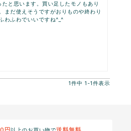
ったと思います。買い足したモノもあり
。まだ使えそうですがおりものや終わり
わふわでいいですね^_^
1
件中
1
-
1
件表示
00円
送料無料
以上のお買い物で