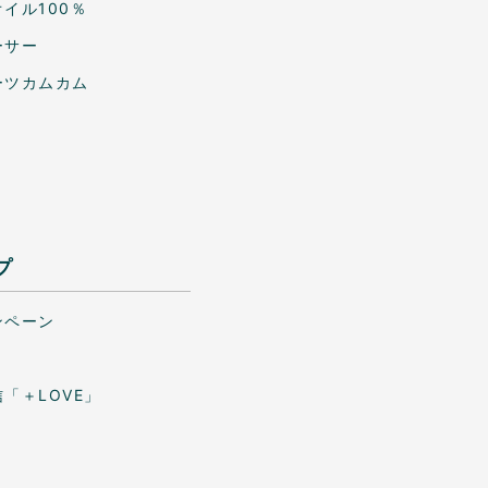
イル100％
ーサー
ーツカムカム
プ
ンペーン
「＋LOVE」