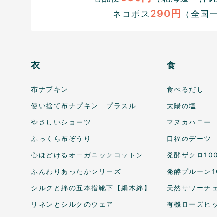
290円
ネコポス
（全国
衣
食
布ナプキン
食べるだし
使い捨て布ナプキン プラスル
太陽の塩
やさしいショーツ
マヌカハニー
ふっくら布ぞうり
口福のデーツ
心ほどけるオーガニックコットン
発酵ザクロ10
ふんわりあったかシリーズ
発酵プルーン1
シルクと綿の五本指靴下【絹木綿】
天然サワーチェ
リネンとシルクのウェア
有機ローズヒ