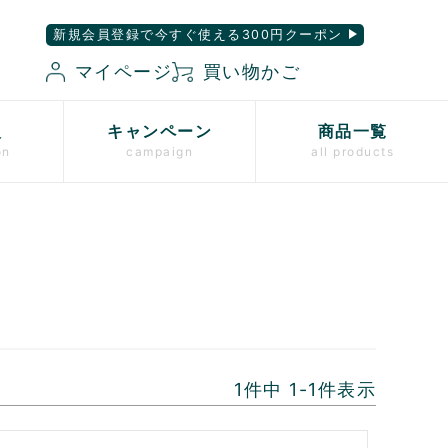
新規会員登録で今すぐ使える300円クーポン
マイページ
買い物かご
入
キャンペーン
商品一覧
on
campaign
all products
1
件中
1
-
1
件表示