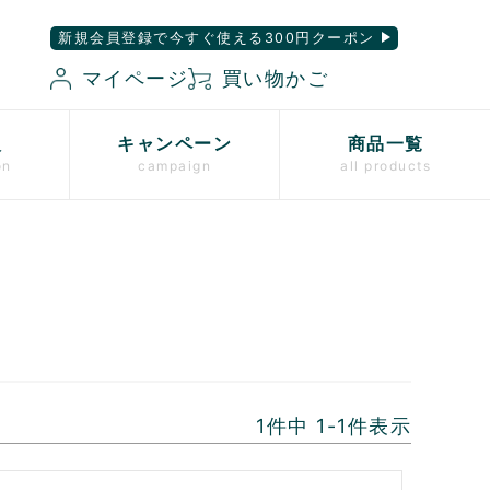
新規会員登録で今すぐ使える300円クーポン
マイページ
買い物かご
入
キャンペーン
商品一覧
on
campaign
all products
1
件中
1
-
1
件表示