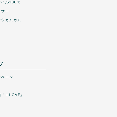
イル100％
ーサー
ーツカムカム
プ
ンペーン
「＋LOVE」