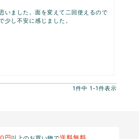
思いました。面を変えて二回使えるので
で少し不安に感じました。

1
件中
1
-
1
件表示
00円
送料無料
以上のお買い物で