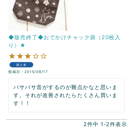
◆販売終了◆おでかけチャック袋（20枚入
り）★
購入者
投稿日
2015/08/17
バサバサ音がするのが難点かなと思いま
す。それが改善されたらたくさん買いま
す！！
2
件中
1
-
2
件表示