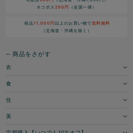
ネコポス
290円
（全国一律）
税込
11,000円
以上のお買い物で
送料無料
（北海道・沖縄を除く）
─ 商品をさがす
衣
食
住
美
定期購入【いつでも10%オフ】