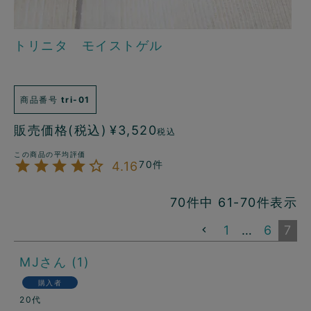
トリニタ モイストゲル
商品番号
tri-01
販売価格(税込)
¥
3,520
税込
70
4.16
70
件中
61
-
70
件表示
1
…
6
7
MJ
1
購入者
20代