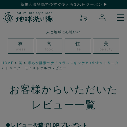
新規会員登録で今すぐ使える300円クーポン
人と地球に心地いい
衣
食
住
美
wear
food
life
beauty
HOME
美
米ぬか酵素のナチュラルスキンケア trinita トリニタ
トリニタ モイストゲルのレビュー
お客様からいただいた
レビュー一覧
●レビュー投稿で10Pプレゼント