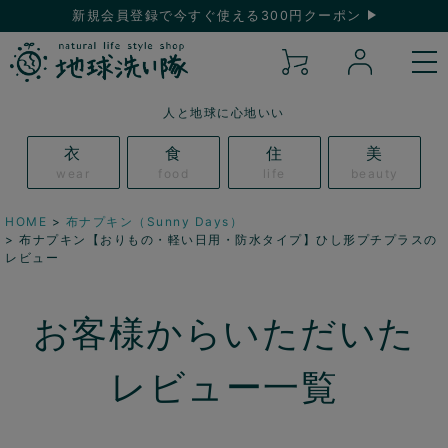
新規会員登録で今すぐ使える300円クーポン
人と地球に心地いい
衣
食
住
美
wear
food
life
beauty
HOME
布ナプキン（Sunny Days）
布ナプキン【おりもの・軽い日用・防水タイプ】ひし形プチプラスの
レビュー
お客様からいただいた
レビュー一覧