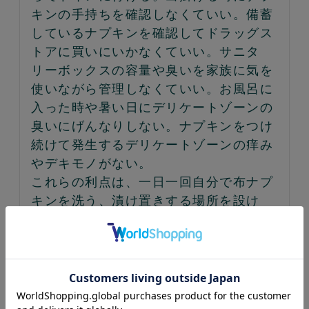
キンの手持ちを確認しなくていい。備蓄
しているナプキンを確認してドラッグス
トアに買いにいかなくていい。サニタ
リーボックスの容量や臭いを家族に気を
使いながら管理しなくていい。お風呂に
入った時や暑い日にデリケートゾーンの
臭いにげんなりしない。ナプキンをつけ
続けて発生するデリケートゾーンの痒み
やデキモノがない。

これらの利点は、一日一回自分で布ナプ
キンを洗う、漬け置きする場所を設け
る、というデメリットが霞むほどのもの
です。

最初は出血量と布ナプキンの折り合いが
分からず各種布ナプキンを追加購入しま
したが、今は布ナプキンひし型プラスで