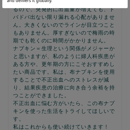
落ち着きました。防水シートが入ってい
るので、突発的に出血量が増えても、ド
バドバ出ない限り漏れる心配がありませ
ん。大きくないのでラインが目立つこと
もありません。厚すぎないので梅雨の時
期でも乾くのに時間がかかりません。

ナプキン＝生理という関係がメジャーか
と思いますが、私のように婦人科疾患が
ある方や、更年期の方にこそおすすめし
たい商品です。私は、布ナプキンを使用
することで不正出血へのストレスが減
り、結果疾患の治療に向き合う余裕を持
つことができました。

不正出血に悩む方がいたら、この布ナプ
キンを使った生活をトライしてほしいで
す。

私はこれからも使い続けていきます！