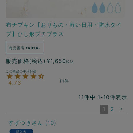
布ナプキン【おりもの・軽い日用・防水タイ
プ】ひし形プチプラス
商品番号
ta014-
販売価格(税込)
¥
1,650
税込
11
4.73
11
件中
1
-
10
件表示
1
2
すずつき
10
購入者