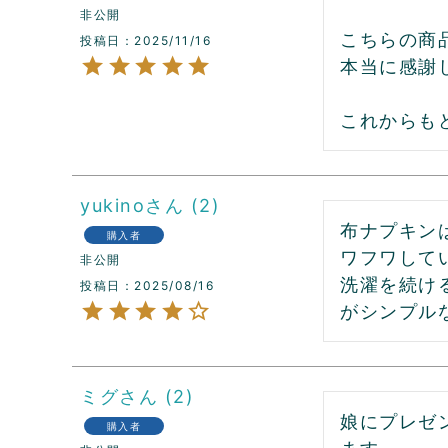
非公開
こちらの商
投稿日
2025/11/16
本当に感謝し
これからも
yukino
2
布ナプキン
購入者
ワフワして
非公開
洗濯を続け
投稿日
2025/08/16
がシンプル
ミグ
2
娘にプレゼ
購入者