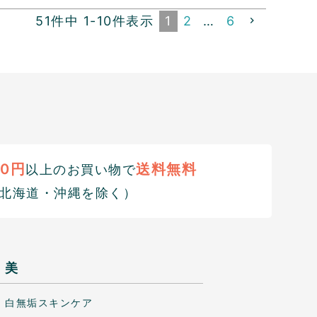
51
件中
1
-
10
件表示
1
2
…
6
00円
送料無料
以上のお買い物で
北海道・沖縄を除く）
美
白無垢スキンケア