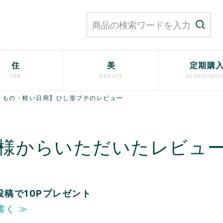
住
美
定期購
life
beauty
subscripti
りもの・軽い日用】ひし形プチのレビュー
様からいただいたレビュ
投稿で10Pプレゼント
書く ≫