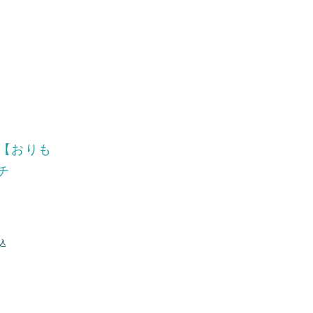
【おりも
チ
込