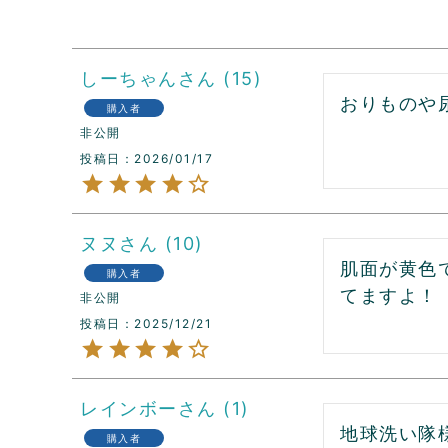
しーちゃん
15
おりものや
購入者
非公開
投稿日
2026/01/17
ヌヌ
10
肌面が黄色
購入者
てますよ！
非公開
投稿日
2025/12/21
レインボー
1
地球洗い隊様
購入者