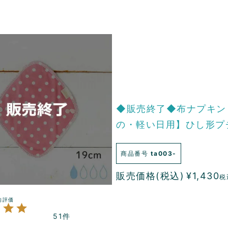
◆販売終了◆布ナプキン
の・軽い日用】ひし形プ
商品番号
ta003-
販売価格(税込)
¥
1,430
税
51