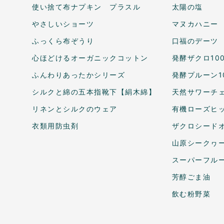
使い捨て布ナプキン プラスル
太陽の塩
やさしいショーツ
マヌカハニー
ふっくら布ぞうり
口福のデーツ
心ほどけるオーガニックコットン
発酵ザクロ10
ふんわりあったかシリーズ
発酵プルーン1
シルクと綿の五本指靴下【絹木綿】
天然サワーチェ
リネンとシルクのウェア
有機ローズヒ
衣類用防虫剤
ザクロシードオ
山原シークヮ
スーパーフル
芳醇ごま油
飲む粉野菜