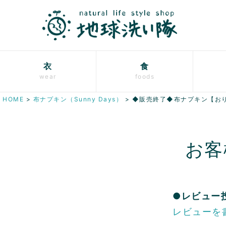
衣
食
wear
foods
HOME
布ナプキン（Sunny Days）
◆販売終了◆布ナプキン【お
お客
●レビュー
レビューを