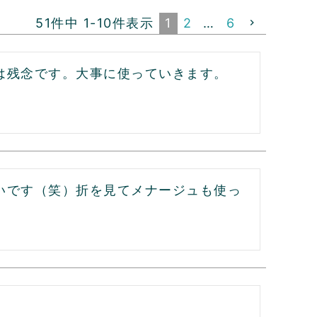
51
件中
1
-
10
件表示
1
2
…
6
は残念です。大事に使っていきます。
いです（笑）折を見てメナージュも使っ