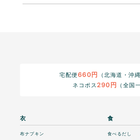
660円
宅配便
（北海道・沖縄1
290円
ネコポス
（全国
衣
食
布ナプキン
食べるだし