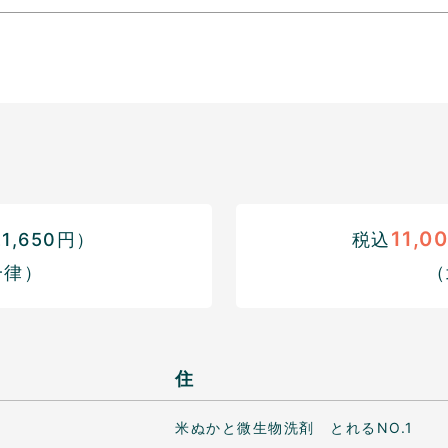
11,0
,650円）
税込
一律）
（
住
米ぬかと微生物洗剤 とれるNO.1