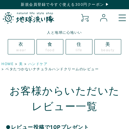
新規会員登録で今すぐ使える300円クーポン
人と地球に心地いい
衣
食
住
美
wear
food
life
beauty
HOME
美
ハンドケア
ベタたつかないナチュラルハンドクリームのレビュー
お客様からいただいた
レビュー一覧
●レビュー投稿で10Pプレゼント