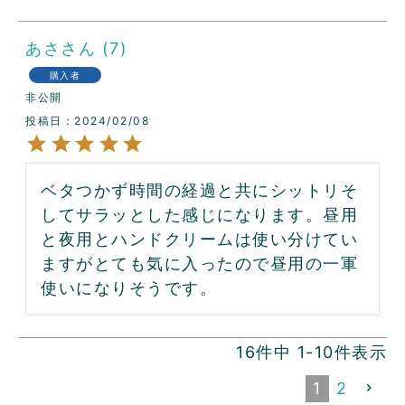
あさ
7
購入者
非公開
投稿日
2024/02/08
ベタつかず時間の経過と共にシットリそ
してサラッとした感じになります。昼用
と夜用とハンドクリームは使い分けてい
ますがとても気に入ったので昼用の一軍
使いになりそうです。
16
件中
1
-
10
件表示
1
2