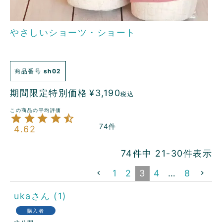
やさしいショーツ・ショート
商品番号
sh02
期間限定特別価格
¥
3,190
税込
74
4.62
74
件中
21
-
30
件表示
1
2
3
4
…
8
uka
1
購入者