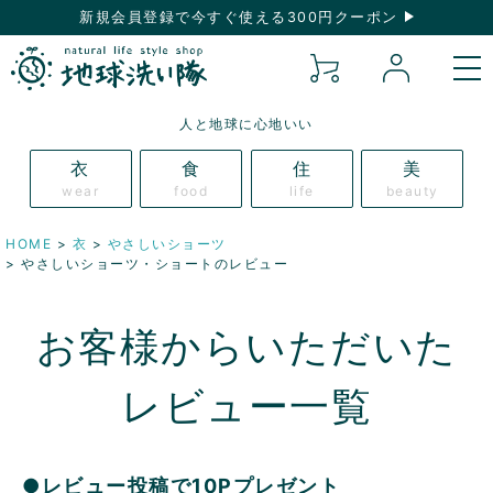
新規会員登録で今すぐ使える300円クーポン
人と地球に心地いい
衣
食
住
美
wear
food
life
beauty
HOME
衣
やさしいショーツ
やさしいショーツ・ショートのレビュー
お客様からいただいた
レビュー一覧
●レビュー投稿で10Pプレゼント