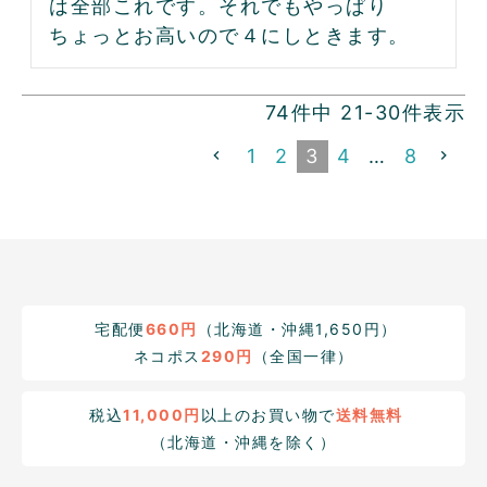
は全部これです。それでもやっぱり
ちょっとお高いので４にしときます。
74
件中
21
-
30
件表示
1
2
3
4
…
8
宅配便
660円
（北海道・沖縄1,650円）
ネコポス
290円
（全国一律）
税込
11,000円
以上のお買い物で
送料無料
（北海道・沖縄を除く）