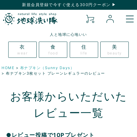
新規会員登録で今すぐ使える300円クーポン
人と地球に心地いい
衣
食
住
美
wear
food
life
beauty
HOME
布ナプキン（Sunny Days）
布ナプキン3枚セット プレーンレギュラーのレビュー
お客様からいただいた
レビュー一覧
●レビュー投稿で10Pプレゼント