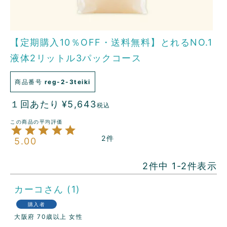
【定期購入10％OFF・送料無料】とれるNO.1
液体2リットル3パックコース
商品番号
reg-2-3teiki
１回あたり
¥
5,643
税込
2
5.00
2
件中
1
-
2
件表示
カーコ
1
購入者
大阪府
70歳以上
女性