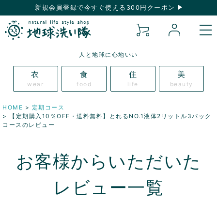
新規会員登録で今すぐ使える300円クーポン
人と地球に心地いい
衣
食
住
美
wear
food
life
beauty
HOME
定期コース
【定期購入10％OFF・送料無料】とれるNO.1液体2リットル3パック
コースのレビュー
お客様からいただいた
レビュー一覧