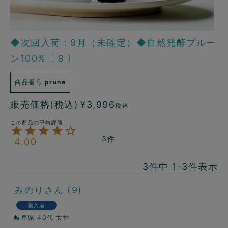
◆次回入荷：9月（未確定）◆自然発酵プルー
ン100%〔８〕
商品番号
prune
販売価格(税込)
¥
3,996
税込
3
4.00
3
件中
1
-
3
件表示
みのり
9
購入者
岐阜県
40代
女性