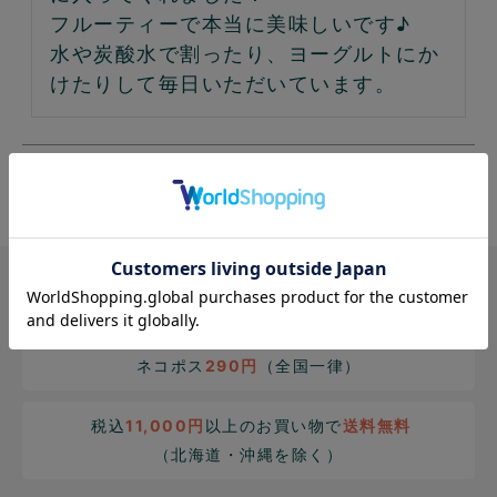
フルーティーで本当に美味しいです♪

水や炭酸水で割ったり、ヨーグルトにか
けたりして毎日いただいています。
3
件中
1
-
3
件表示
宅配便
660円
（北海道・沖縄1,650円）
ネコポス
290円
（全国一律）
税込
11,000円
以上のお買い物で
送料無料
（北海道・沖縄を除く）