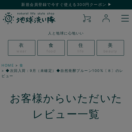
新規会員登録で今すぐ使える300円クーポン
人と地球に心地いい
衣
食
住
美
wear
food
life
beauty
HOME
食
◆次回入荷：9月（未確定）◆自然発酵プルーン100%〔８〕のレ
ビュー
お客様からいただいた
レビュー一覧