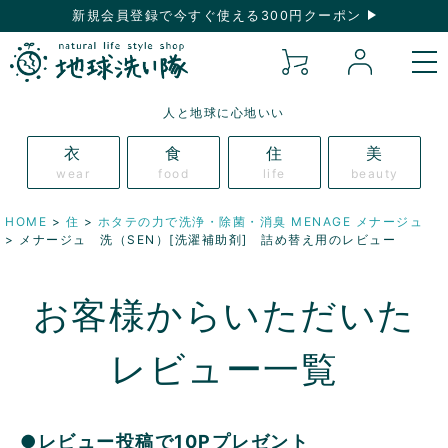
新規会員登録で今すぐ使える300円クーポン
人と地球に心地いい
衣
食
住
美
wear
food
life
beauty
HOME
住
ホタテの力で洗浄・除菌・消臭 MENAGE メナージュ
メナージュ 洗（SEN）[洗濯補助剤] 詰め替え用のレビュー
お客様からいただいた
レビュー一覧
●レビュー投稿で10Pプレゼント