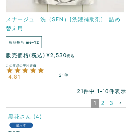
メナージュ 洗（SEN）[洗濯補助剤] 詰め
替え用
商品番号
me-12
販売価格(税込)
¥
2,530
税込
21
4.81
21
件中
1
-
10
件表示
1
2
3
黒花
4
購入者