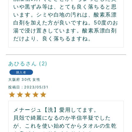
いや黒ずみ等は、とても良く落ちると思
います。シミや白地の汚れは、酸素系漂
白剤を加えた方が良いですね。50度のお
湯で浸け置きしています。酸素系漂白剤
だけより、良く落ちるますね。
あひる
2
購入者
大阪府
30代
女性
投稿日
2023/05/31
メナージュ【洗】愛用してます。

貝殻で綺麗になるのか半信半疑でした
が、これを使い始めてからタオルの生乾