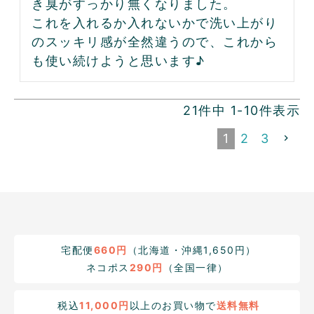
き臭がすっかり無くなりました。

これを入れるか入れないかで洗い上がり
のスッキリ感が全然違うので、これから
も使い続けようと思います♪
21
件中
1
-
10
件表示
1
2
3
宅配便
660円
（北海道・沖縄1,650円）
ネコポス
290円
（全国一律）
税込
11,000円
以上のお買い物で
送料無料