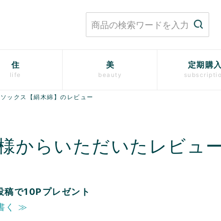
住
美
定期購
life
beauty
subscripti
指ソックス【絹木綿】のレビュー
様からいただいたレビュ
投稿で10Pプレゼント
書く ≫