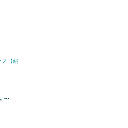
クス【絹
〜
込