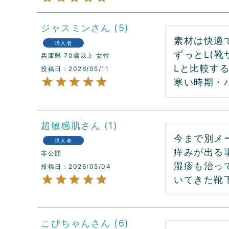
ジャスミン
5
素材は快適で
購入者
ずっとL(靴
兵庫県
70歳以上
女性
Lと比較す
投稿日
2026/05/11
寒い時期・
超敏感肌
1
今まで別メ
購入者
痒みが出る
非公開
湿疹も治っ
投稿日
2026/05/04
いてきた靴
こぴちゃん
6