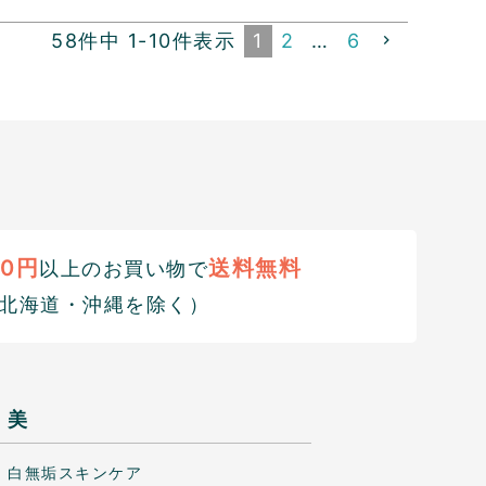
58
件中
1
-
10
件表示
1
2
…
6
00円
送料無料
以上のお買い物で
北海道・沖縄を除く）
美
白無垢スキンケア