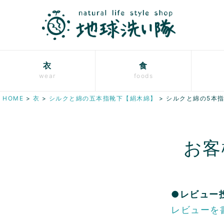
衣
食
wear
foods
HOME
衣
シルクと綿の五本指靴下【絹木綿】
シルクと綿の5本
お客
●レビュー
レビューを