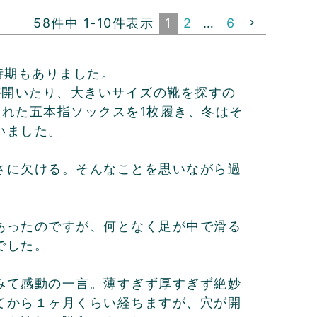
58
件中
1
-
10
件表示
1
2
…
6
期もありました。

が開いたり、大きいサイズの靴を探すの
れた五本指ソックスを1枚履き、冬はそ
ました。

さに欠ける。そんなことを思いながら過
あったのですが、何となく足が中で滑る
した。

みて感動の一言。薄すぎず厚すぎず絶妙
てから１ヶ月くらい経ちますが、穴が開