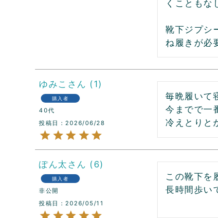
くこともな
靴下ジプシ
ね履きが必
ゆみこ
1
毎晩履いて寝
購入者
今までで一
40代
冷えとりと
投稿日
2026/06/28
ぽん太
6
この靴下を
購入者
長時間歩い
非公開
投稿日
2026/05/11