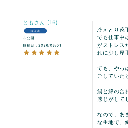
とも
16
冷えとり靴
購入者
でも仕事中
非公開
がストレス
投稿日
2026/08/01
れに少し厚
でも、やっ
ごしていた
絹と綿の合
感じがして
なので、あ
な生地で、