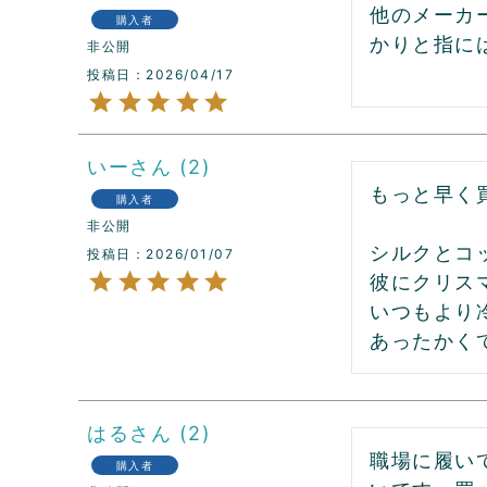
他のメーカ
購入者
かりと指に
非公開
投稿日
2026/04/17
いー
2
もっと早く買
購入者
非公開
シルクとコ
投稿日
2026/01/07
彼にクリス
いつもより
あったかく
はる
2
職場に履い
購入者