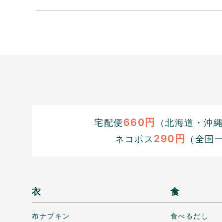
660円
宅配便
（北海道・沖縄1
290円
ネコポス
（全国
衣
食
布ナプキン
食べるだし