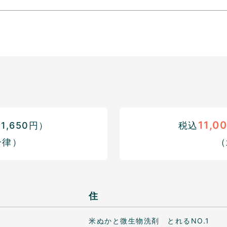
11,0
,650円）
税込
一律）
（
住
米ぬかと微生物洗剤 とれるNO.1