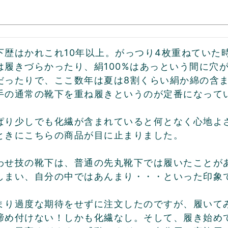
下歴はかれこれ10年以上。がっつり4枚重ねていた時
は履きづらかったり、絹100%はあっという間に穴
だったりで、ここ数年は夏は8割くらい絹か綿の含ま
手の通常の靴下を重ね履きというのが定番になってい
ぱり少しでも化繊が含まれていると何となく心地よ
ときにこちらの商品が目に止まりました。

わせ技の靴下は、普通の先丸靴下では履いたことが
しまい、自分の中ではあんまり・・・といった印象で
まり過度な期待をせずに注文したのですが、履いて
締め付けない！しかも化繊なし。そして、履き始め