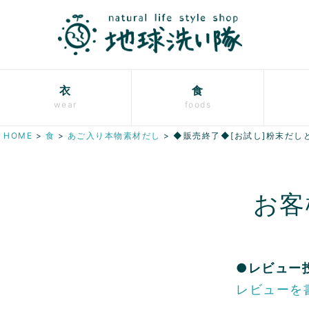
衣
食
wear
foods
HOME
食
あご入り本物素材だし
◆販売終了◆[お試し]粉末だし
お客
●レビュー
レビューを