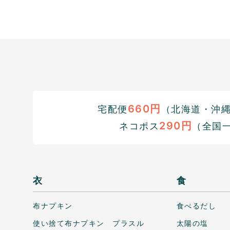
660円
宅配便
（北海道・沖縄1
290円
ネコポス
（全国
衣
食
布ナプキン
食べるだし
使い捨て布ナプキン プラスル
太陽の塩