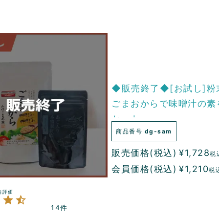
◆販売終了◆[お試し]粉
ごまおからで味噌汁の素
セット
商品番号
dg-sam
販売価格(税込)
¥
1,728
税
会員価格(税込)
¥
1,210
税
14