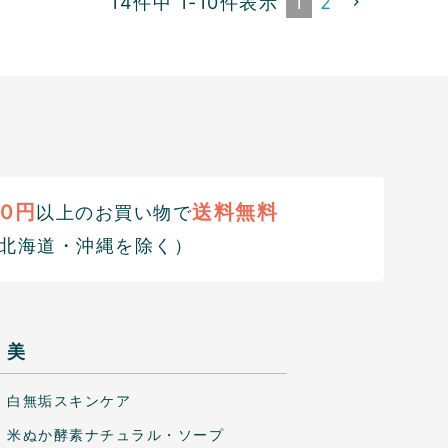
14
件中
1
-
10
件表示
1
2
00円
送料無料
以上のお買い物で
北海道・沖縄を除く）
美
白無垢スキンケア
米ぬか酵素ナチュラル・ソープ