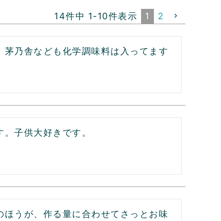
14
件中
1
-
10
件表示
1
2
。茅乃舎なども化学調味料は入ってます
す。子供大好きです。
のほうが、作る量に合わせてさっとお味