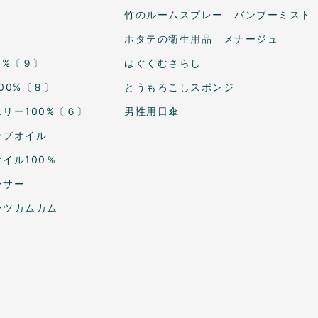
竹のルームスプレー バンブーミスト
ホタテの衛生用品 メナージュ
0%〔９〕
はぐくむさらし
00%〔８〕
とうもろこしスポンジ
リー100%〔６〕
男性用日傘
ップオイル
イル100％
ーサー
ーツカムカム