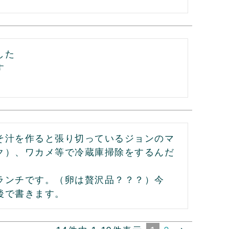
た



そ汁を作ると張り切っているジョンのマ
ク）、ワカメ等で冷蔵庫掃除をするんだ
ランチです。（卵は贅沢品？？？）今
後で書きます。