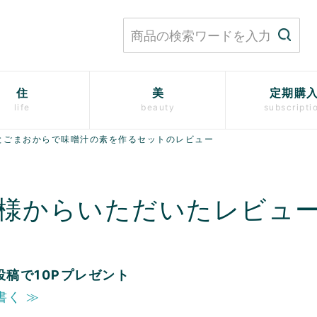
住
美
定期購
life
beauty
subscripti
とごまおからで味噌汁の素を作るセットのレビュー
様からいただいたレビュ
投稿で10Pプレゼント
書く ≫