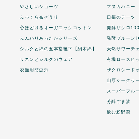
やさしいショーツ
マヌカハニー
ふっくら布ぞうり
口福のデーツ
心ほどけるオーガニックコットン
発酵ザクロ10
ふんわりあったかシリーズ
発酵プルーン1
シルクと綿の五本指靴下【絹木綿】
天然サワーチェ
リネンとシルクのウェア
有機ローズヒ
衣類用防虫剤
ザクロシードオ
山原シークヮ
スーパーフル
芳醇ごま油
飲む粉野菜