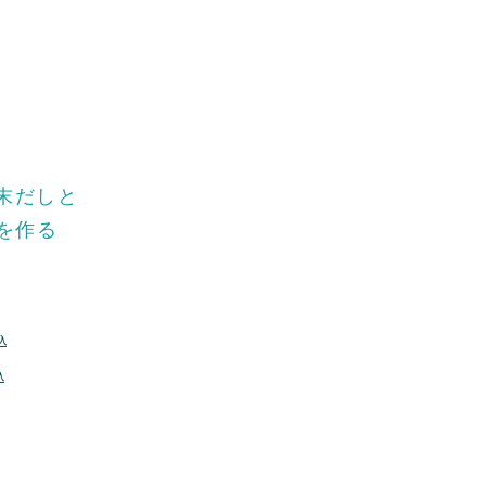
末だしと
を作る
込
込