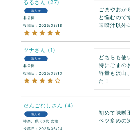
るる
27
ごまやおか
購入者
と悩むので
非公開
味噌汁以外
投稿日
2025/08/18
ツナ
1
どちらも使
購入者
特にごまの
非公開
容量も沢山
投稿日
2025/08/10
た！
だんごむし
4
初めて味噌
購入者
ベツ多めの
神奈川県
60代
女性
投稿日
2025/06/24