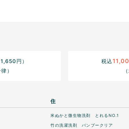
11,0
,650円）
税込
一律）
（
住
米ぬかと微生物洗剤 とれるNO.1
竹の洗濯洗剤 バンブークリア