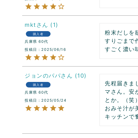
mkt
1
粉末だしを
購入者
すりごまで
兵庫県
60代
すごく濃い
投稿日
2025/06/16
ジョンのパパ
10
先程届きま
購入者
マさん。安
兵庫県
60代
とか。（笑）
投稿日
2025/05/24
おみそ汁が
キッチンで