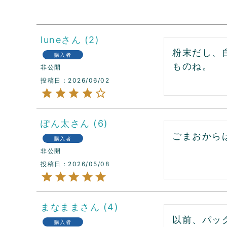
lune
2
粉末だし、
購入者
ものね。
非公開
投稿日
2026/06/02
ぽん太
6
ごまおから
購入者
非公開
投稿日
2026/05/08
まなまま
4
以前、パッ
購入者