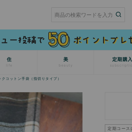
住
美
定期購
life
beauty
subscripti
ックコットン手袋（指切りタイプ）
定期コース