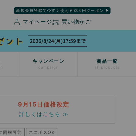
新規会員登録で今すぐ使える300円クーポン
マイページ
買い物かご
入
キャンペーン
商品一覧
on
campaign
all products
9月15日価格改定
詳しくはこちら ≫
に同梱可能
ネコポスOK