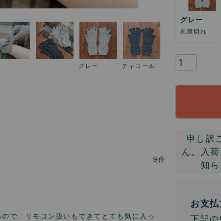
グレー
在庫切れ
グレー
チャコール
申し訳
ん。入荷
9
知ら
お支払
るので、リモコン扱いもできてとても気に入っ
下記の