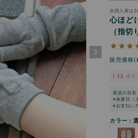
次回入荷は2
心ほど
（指切
販売価格(
[
12
ポイ
発送の目安
※休業日（
※お支払い
カラー