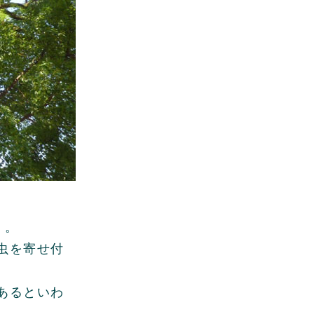
」
。
虫を寄せ付
あるといわ