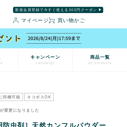
新規会員登録で今すぐ使える300円クーポン
マイページ
買い物かご
入
キャンペーン
商品一覧
on
campaign
all products
に同梱可能
ネコポスOK
ジが変更になりました
用防虫剤］天然カンフルパウダー