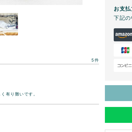
お支払
下記の
5
しく有り難いです。