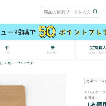
住
美
定期購
life
beauty
subscripti
剤］天然カンフルパウダー
定期コース
※パッケー
衣替えに
［衣類