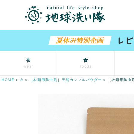
衣
食
wear
foods
HOME
衣
［衣類用防虫剤］天然カンフルパウダー
［衣類用防虫