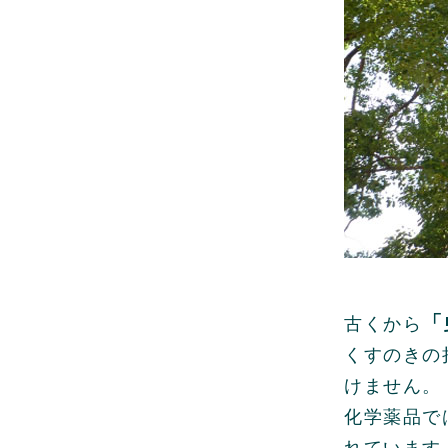
「
古くから
くすのきの
けません。
化学薬品で
れています