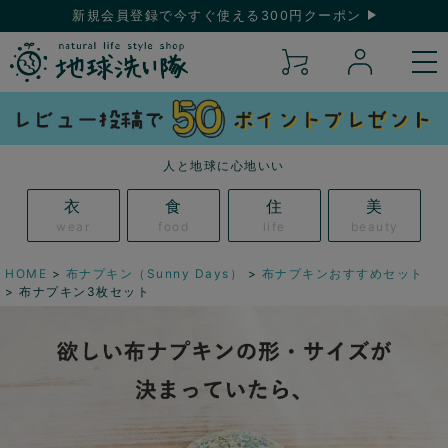
新規会員登録で今すぐ使える300円クーポン
人と地球に心地いい
衣
食
住
美
wear
food
life
beauty
HOME
布ナプキン（Sunny Days）
布ナプキンおすすめセット
布ナプキン3枚セット