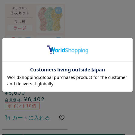
布ナプキン3枚セット ひし
形ラージ
¥
6,600
¥
6,402
ポイント10倍
カートに入れる