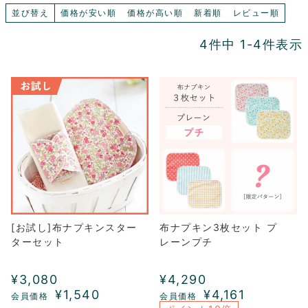
並び替え
価格が安い順
価格が高い順
新着順
レビュー順
4
件中
1
-
4
件表示
[お試し]布ナプキンスター
布ナプキン3枚セット プ
ターセット
レーンプチ
¥
3,080
¥
4,290
¥
1,540
¥
4,161