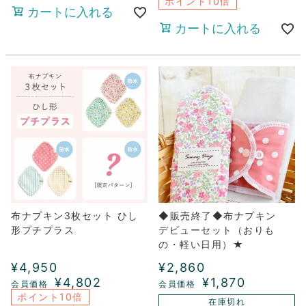
ポイント10倍
カートに入れる
カートに入れる
布ナプキン3枚セット ひし
◆販売終了◆布ナプキン
形プチプラス
デビューセット（おりも
の・軽い日用）★
¥
4,950
¥
2,860
¥
4,802
¥
1,870
ポイント10倍
在庫切れ