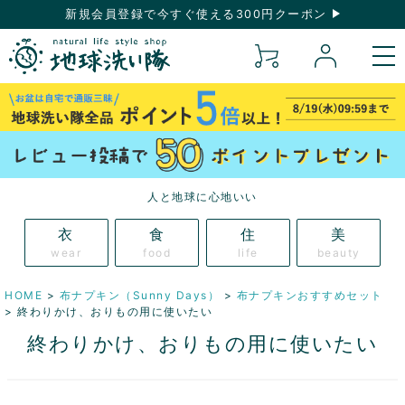
新規会員登録で今すぐ使える300円クーポン
人と地球に心地いい
衣
食
住
美
wear
food
life
beauty
HOME
布ナプキン（Sunny Days）
布ナプキンおすすめセット
終わりかけ、おりもの用に使いたい
終わりかけ、おりもの用に使いたい