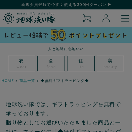
新規会員登録で今すぐ使える300円クーポン
人と地球に心地いい
衣
食
住
美
wear
food
life
beauty
HOME
商品一覧
◆無料ギフトラッピング◆
地球洗い隊では、ギフトラッピングを無料で
承っております。
贈り物としてお選びいただきました商品と一
緒に、本ページの「◆無料ギフトラッピング