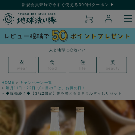
新規会員登録で今すぐ使える300円クーポン
人と地球に心地いい
衣
食
住
美
wear
food
life
beauty
HOME
キャンペーン一覧
毎月11日・22日 ゾロ目の日は、お得の日！
◆販売終了◆【3/22限定】体を整えるミネラルぎっしりセット