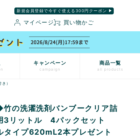
新規会員登録で今すぐ使える300円クーポン
マイページ
買い物かご
入
キャンペーン
商品一覧
on
campaign
all products
付き）
◆竹の洗濯洗剤バンブークリア詰
用3リットル 4パックセット
ルタイプ620mL2本プレゼント