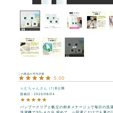
5.00
らむちゃん
1
非公開
投稿日
2025/08/04
バンブークリアと帆立の粉末メナージュで毎日の洗濯
洗濯機で30-４０分 留めて、一回濯ぐだけでも夏の