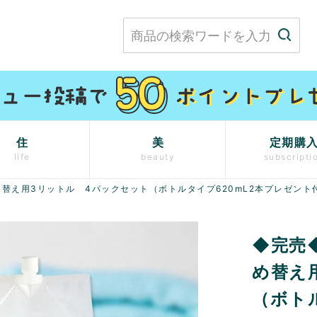
住
美
定期購
life
beauty
subscripti
替え用3リットル 4パックセット（ボトルタイプ620mL2本プレゼント
◆完売
め替え
（ボト