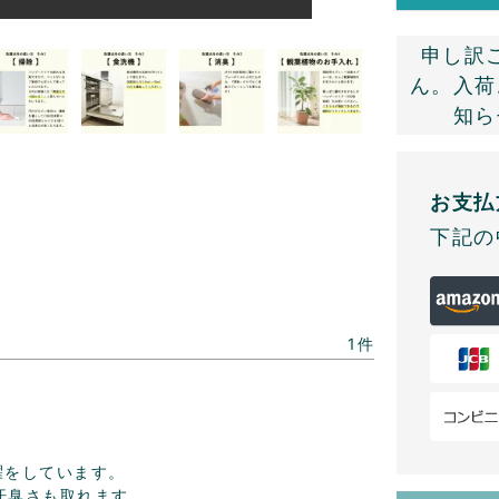
申し訳
ん。入荷
知ら
お支払
下記の
1
をしています。

汗臭さも取れます。
