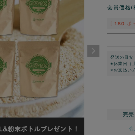
会員価格(
[
180
ポ
発送の目安
※休業日（
※お支払い
完売
会