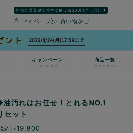
新規会員登録で今すぐ使える300円クーポン
マイページ
買い物かご
入
キャンペーン
商品一覧
on
campaign
all products
◆油汚れはお任せ！とれるNO.1
りセット
19,800
税込)
¥