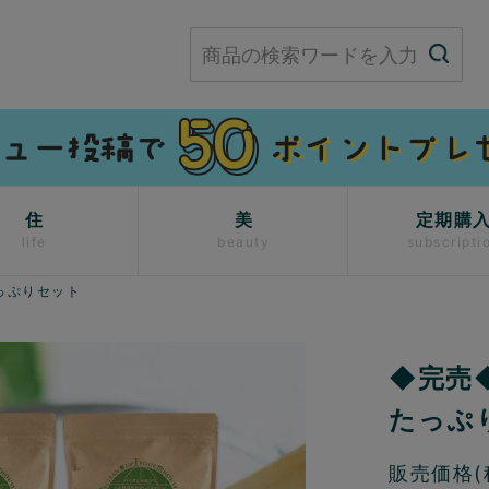
住
美
定期購
life
beauty
subscripti
っぷりセット
◆完売
たっぷ
販売価格(