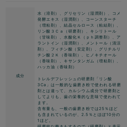
水（溶剤）、グリセリン（湿潤剤）、コメ
発酵エキス（湿潤剤）、コーンスターチ
（増粘剤）、結晶セルロース（粘結剤）、
リン酸３Ｃａ（研磨剤）、キシリトール
（甘味剤）、水酸化Ｋ（ｐｈ調整剤）、ア
ラントイン（湿潤剤）、メントール（清涼
剤）、フィチン酸（安定剤）、グリチルリ
チン酸２Ｋ（香味剤）、ヒノキチオール
（香味剤）、キサンタンガム（増粘剤）、
ハッカ油（香味剤）
成分
トレルデフレッシュの研磨剤「リン酸
3Ca」は一般的な歯磨き粉で使われる研磨
剤とは違って、カルシウム成分で研磨剤と
してよりも、歯の栄養的な意味で使われて
ます。
含有量も、一般の歯磨き粉では25％ほど
も含まれているのが、2.5％とほぼ10分の
1ほど。
研磨的な働きもするので（研磨剤）と表示