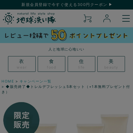
新規会員登録で今すぐ使える300円クーポン
人と地球に心地いい
衣
食
住
美
wear
food
life
beauty
HOME
キャンペーン一覧
◆販売終了◆トレルデフレッシュ5本セット（+1本無料プレゼント付
き）