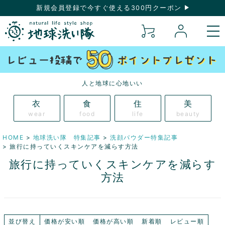
新規会員登録で今すぐ使える300円クーポン
人と地球に心地いい
衣
食
住
美
wear
food
life
beauty
HOME
地球洗い隊 特集記事
洗顔パウダー特集記事
旅行に持っていくスキンケアを減らす方法
旅行に持っていくスキンケアを減らす
方法
並び替え
価格が安い順
価格が高い順
新着順
レビュー順