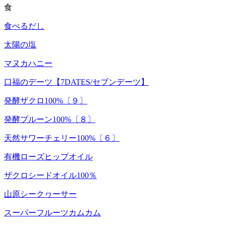
食
食べるだし
太陽の塩
マヌカハニー
口福のデーツ【7DATES/セブンデーツ】
発酵ザクロ100%〔９〕
発酵プルーン100%〔８〕
天然サワーチェリー100%〔６〕
有機ローズヒップオイル
ザクロシードオイル100％
山原シークヮーサー
スーパーフルーツカムカム