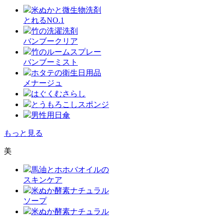
米ぬかと微生物洗剤
とれるNO.1
竹の洗濯洗剤
バンブークリア
竹のルームスプレー
バンブーミスト
ホタテの衛生日用品
メナージュ
はぐくむさらし
とうもろこしスポンジ
男性用日傘
もっと見る
美
馬油とホホバオイルの
スキンケア
米ぬか酵素ナチュラル
ソープ
米ぬか酵素ナチュラル