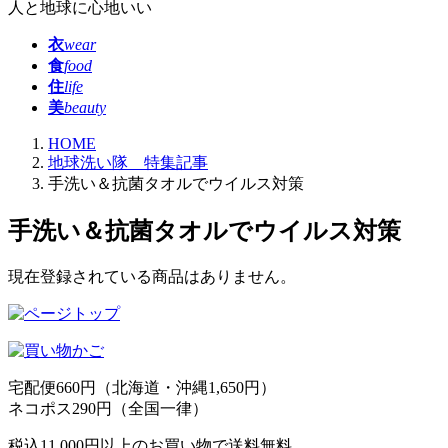
人と地球に心地いい
衣
wear
食
food
住
life
美
beauty
HOME
地球洗い隊 特集記事
手洗い＆抗菌タオルでウイルス対策
手洗い＆抗菌タオルでウイルス対策
現在登録されている商品はありません。
宅配便
660円
（北海道・沖縄1,650円）
ネコポス
290円
（全国一律）
税込
11,000円
以上のお買い物で
送料無料