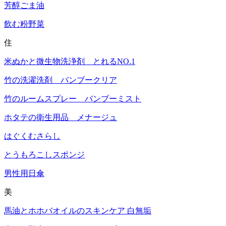
芳醇ごま油
飲む粉野菜
住
米ぬかと微生物洗浄剤 とれるNO.1
竹の洗濯洗剤 バンブークリア
竹のルームスプレー バンブーミスト
ホタテの衛生用品 メナージュ
はぐくむさらし
とうもろこしスポンジ
男性用日傘
美
馬油とホホバオイルのスキンケア 白無垢