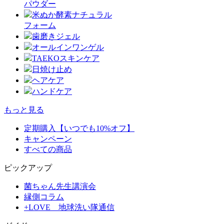
パウダー
米ぬか酵素ナチュラル
フォーム
歯磨きジェル
オールインワンゲル
TAEKOスキンケア
日焼け止め
ヘアケア
ハンドケア
もっと見る
定期購入【いつでも10%オフ】
キャンペーン
すべての商品
ピックアップ
菌ちゃん先生講演会
縁側コラム
+LOVE 地球洗い隊通信