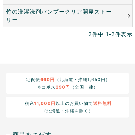
竹の洗濯洗剤バンブークリア開発ストー
リー
2
件中
1
-
2
件表示
宅配便
660円
（北海道・沖縄1,650円）
ネコポス
290円
（全国一律）
税込
11,000円
以上のお買い物で
送料無料
（北海道・沖縄を除く）
─ 商品をさがす