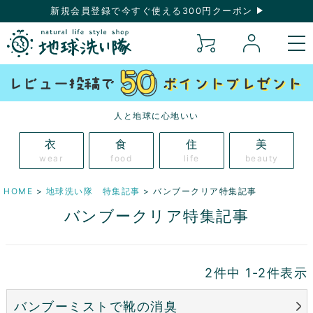
新規会員登録で今すぐ使える300円クーポン
人と地球に心地いい
衣
食
住
美
wear
food
life
beauty
HOME
地球洗い隊 特集記事
バンブークリア特集記事
バンブークリア特集記事
2
件中
1
-
2
件表示
バンブーミストで靴の消臭