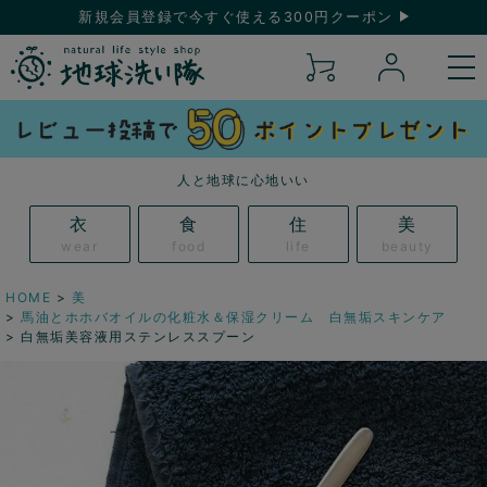
新規会員登録で今すぐ使える300円クーポン
人と地球に心地いい
衣
食
住
美
wear
food
life
beauty
HOME
美
馬油とホホバオイルの化粧水＆保湿クリーム 白無垢スキンケア
白無垢美容液用ステンレススプーン