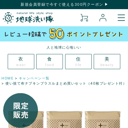
新規会員登録で今すぐ使える300円クーポン
人と地球に心地いい
衣
食
住
美
wear
food
life
beauty
HOME
キャンペーン一覧
使い捨て布ナプキンプラスルまとめ買いセット（40枚プレゼント付）