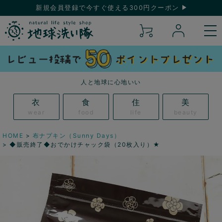
新規会員登録で今すぐ使える300円クーポン
人と地球に心地いい
衣
食
住
美
wear
food
life
beauty
HOME
布ナプキン（Sunny Days）
◆販売終了◆おでかけチャック袋（20枚入り）★