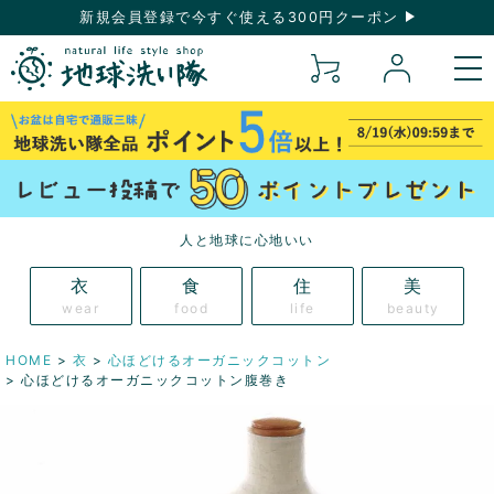
新規会員登録で今すぐ使える300円クーポン
人と地球に心地いい
衣
食
住
美
wear
food
life
beauty
HOME
衣
心ほどけるオーガニックコットン
心ほどけるオーガニックコットン腹巻き