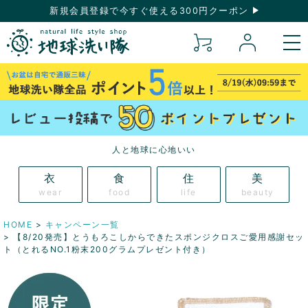
新規会員登録で今すぐ使える300円クーポン
人と地球に心地いい
衣
食
住
美
wear
food
life
beauty
HOME
キャンペーン一覧
【8/20発売】とうもろこしからできたスポンジクロスご愛用感謝セッ
ト（とれるNO.1粉末200グラムプレゼント付き）