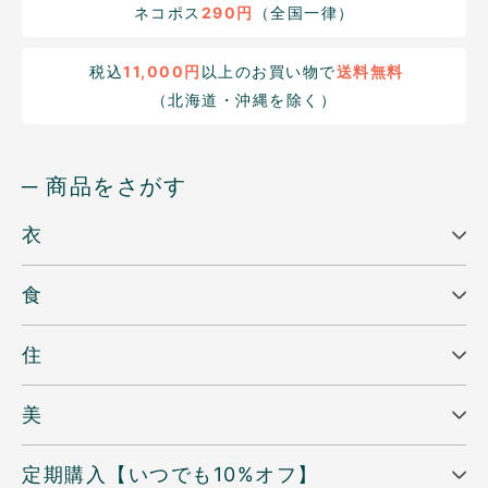
ネコポス
290円
（全国一律）
税込
11,000円
以上のお買い物で
送料無料
（北海道・沖縄を除く）
─ 商品をさがす
衣
食
住
美
定期購入【いつでも10%オフ】