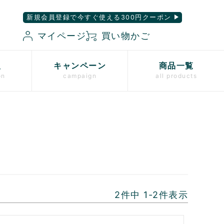
新規会員登録で今すぐ使える300円クーポン
マイページ
買い物かご
入
キャンペーン
商品一覧
on
campaign
all products
2
件中
1
-
2
件表示