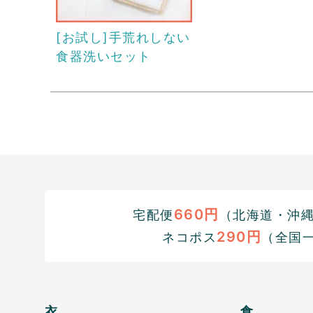
[お試し]手荒れしない
食器洗いセット
660円
宅配便
（北海道・沖縄1
290円
ネコポス
（全国
衣
食