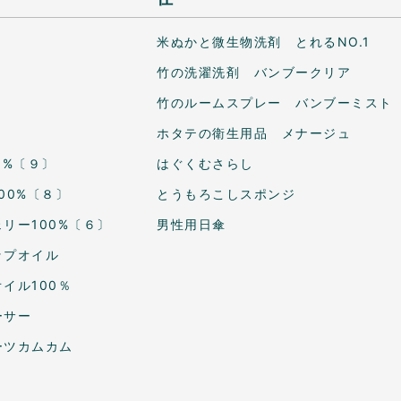
米ぬかと微生物洗剤 とれるNO.1
竹の洗濯洗剤 バンブークリア
竹のルームスプレー バンブーミスト
ホタテの衛生用品 メナージュ
0%〔９〕
はぐくむさらし
00%〔８〕
とうもろこしスポンジ
リー100%〔６〕
男性用日傘
ップオイル
イル100％
ーサー
ーツカムカム