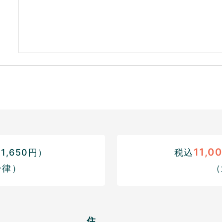
11,0
,650円）
税込
一律）
（
住