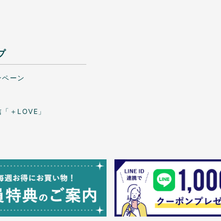
プ
ンペーン
「＋LOVE」