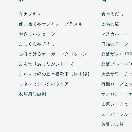
布ナプキン
食べるだし
使い捨て布ナプキン プラスル
太陽の塩
やさしいショーツ
マヌカハニー
ふっくら布ぞうり
口福のデーツ
心ほどけるオーガニックコットン
発酵ザクロ10
ふんわりあったかシリーズ
発酵プルーン1
シルクと綿の五本指靴下【絹木綿】
天然サワーチェ
リネンとシルクのウェア
有機ローズヒ
衣類用防虫剤
ザクロシードオ
山原シークヮ
スーパーフル
芳醇ごま油