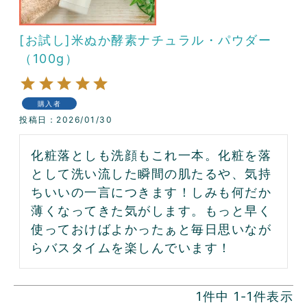
[お試し]米ぬか酵素ナチュラル・パウダー
（100g）
購入者
投稿日
2026/01/30
化粧落としも洗顔もこれ一本。化粧を落
として洗い流した瞬間の肌たるや、気持
ちいいの一言につきます！しみも何だか
薄くなってきた気がします。もっと早く
使っておけばよかったぁと毎日思いなが
らバスタイムを楽しんでいます！
1
件中
1
-
1
件表示