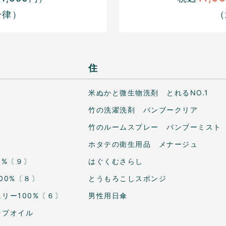
一律）
（
住
米ぬかと微生物洗剤 とれるNO.1
竹の洗濯洗剤 バンブークリア
竹のルームスプレー バンブーミスト
ホタテの衛生用品 メナージュ
0%〔９〕
はぐくむさらし
00%〔８〕
とうもろこしスポンジ
リー100%〔６〕
男性用日傘
ップオイル