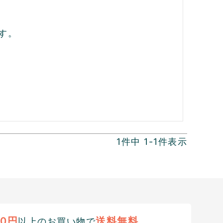
す。
1
件中
1
-
1
件表示
00円
送料無料
以上のお買い物で