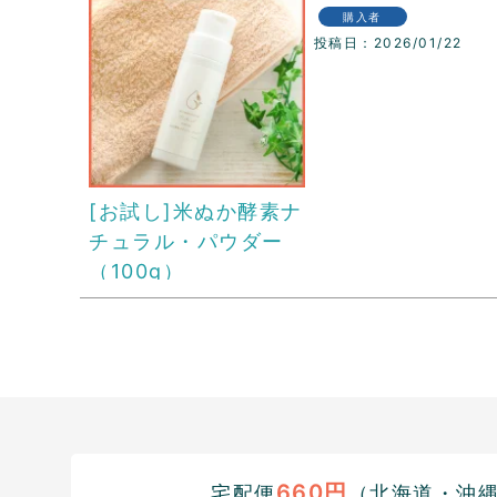
購入者
投稿日
2026/01/22
[お試し]米ぬか酵素ナ
チュラル・パウダー
（100g）
660円
宅配便
（北海道・沖縄1