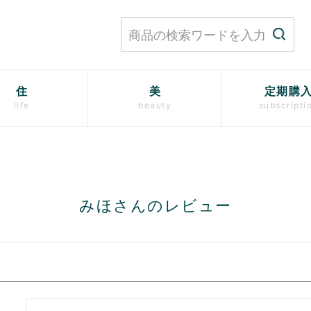
住
美
定期購
life
beauty
subscripti
みほさんのレビュー