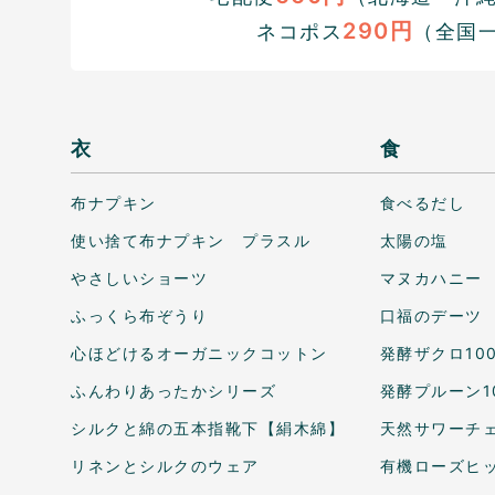
290円
ネコポス
（全国
衣
食
布ナプキン
食べるだし
使い捨て布ナプキン プラスル
太陽の塩
やさしいショーツ
マヌカハニー
ふっくら布ぞうり
口福のデーツ
心ほどけるオーガニックコットン
発酵ザクロ10
ふんわりあったかシリーズ
発酵プルーン1
シルクと綿の五本指靴下【絹木綿】
天然サワーチェ
リネンとシルクのウェア
有機ローズヒ