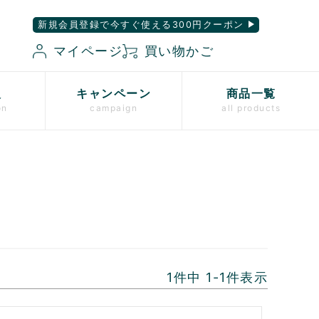
新規会員登録で今すぐ使える300円クーポン
マイページ
買い物かご
入
キャンペーン
商品一覧
on
campaign
all products
1
件中
1
-
1
件表示