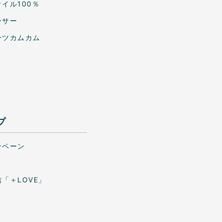
イル100％
ーサー
ーツカムカム
プ
ンペーン
「＋LOVE」