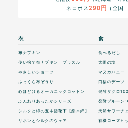
290円
ネコポス
（全国
衣
食
布ナプキン
食べるだし
使い捨て布ナプキン プラスル
太陽の塩
やさしいショーツ
マヌカハニー
ふっくら布ぞうり
口福のデーツ
心ほどけるオーガニックコットン
発酵ザクロ10
ふんわりあったかシリーズ
発酵プルーン1
シルクと綿の五本指靴下【絹木綿】
天然サワーチェ
リネンとシルクのウェア
有機ローズヒ