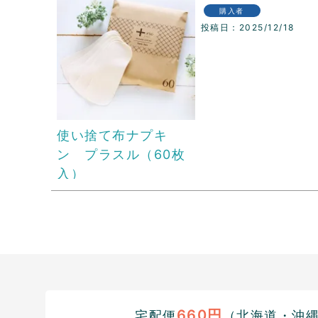
購入者
投稿日
2025/12/18
使い捨て布ナプキ
ン プラスル（60枚
入）
660円
宅配便
（北海道・沖縄1