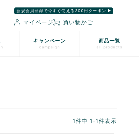
新規会員登録で今すぐ使える300円クーポン
マイページ
買い物かご
入
キャンペーン
商品一覧
on
campaign
all products
1
件中
1
-
1
件表示