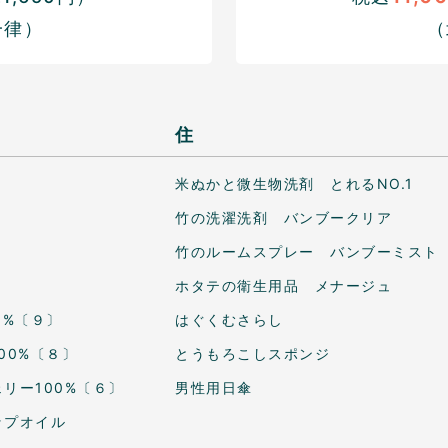
一律）
（
住
米ぬかと微生物洗剤 とれるNO.1
竹の洗濯洗剤 バンブークリア
竹のルームスプレー バンブーミスト
ホタテの衛生用品 メナージュ
0%〔９〕
はぐくむさらし
00%〔８〕
とうもろこしスポンジ
リー100%〔６〕
男性用日傘
ップオイル