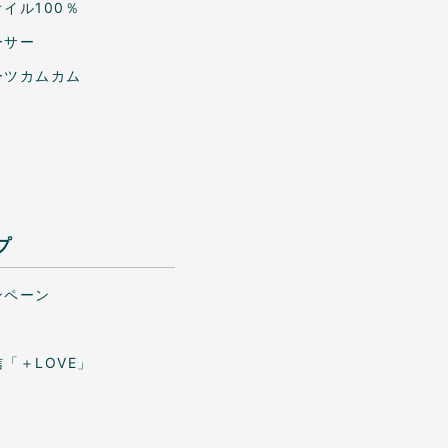
イル100％
ーサー
ーツカムカム
プ
ンペーン
「＋LOVE」