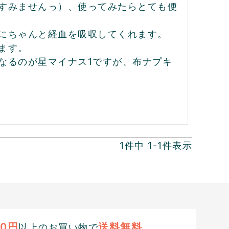
すみませんっ）、使ってみたらとても便
にちゃんと経血を吸収してくれます。

す。

なるのが星マイナス1ですが、布ナプキ
1
件中
1
-
1
件表示
00円
送料無料
以上のお買い物で