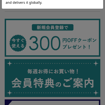
地球洗い隊通信「＋LOVE」