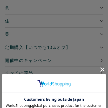
食
住
美
定期購入【いつでも10%オフ】
開催中のキャンペーン
すべての商品
─ ピックアップ
読みもの