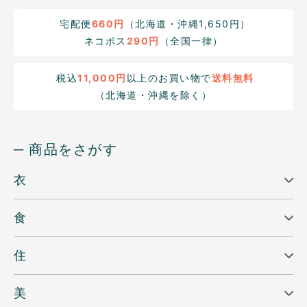
宅配便
660円
（北海道・沖縄1,650円）
ネコポス
290円
（全国一律）
税込
11,000円
以上のお買い物で
送料無料
（北海道・沖縄を除く）
─ 商品をさがす
衣
食
住
美