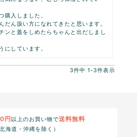
つ購入しました。

んだん扱い方になれてきたと思います。

チンと蓋をしめたらちゃんと出だしまし
うにしています。
3
件中
1
-
3
件表示
00円
送料無料
以上のお買い物で
北海道・沖縄を除く）