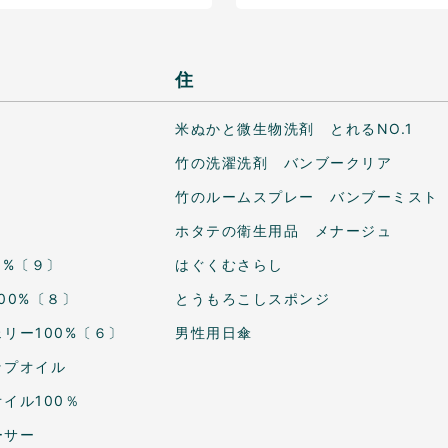
住
米ぬかと微生物洗剤 とれるNO.1
竹の洗濯洗剤 バンブークリア
竹のルームスプレー バンブーミスト
ホタテの衛生用品 メナージュ
0%〔９〕
はぐくむさらし
00%〔８〕
とうもろこしスポンジ
リー100%〔６〕
男性用日傘
ップオイル
イル100％
ーサー