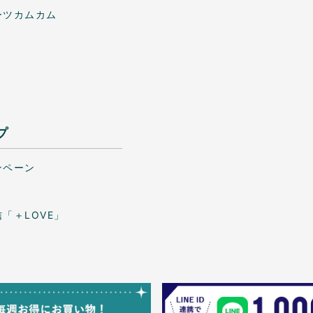
ーツカムカム
プ
ンペーン
「＋LOVE」