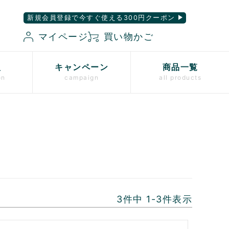
新規会員登録で今すぐ使える300円クーポン
マイページ
買い物かご
入
キャンペーン
商品一覧
on
campaign
all products
3
件中
1
-
3
件表示