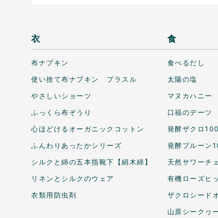
衣
食
布ナプキン
食べるだし
使い捨て布ナプキン プラスル
太陽の塩
やさしいショーツ
マヌカハニー
ふっくら布ぞうり
口福のデーツ
心ほどけるオーガニックコットン
発酵ザクロ10
ふんわりあったかシリーズ
発酵プルーン1
シルクと綿の五本指靴下【絹木綿】
天然サワーチェ
リネンとシルクのウェア
有機ローズヒ
衣類用防虫剤
ザクロシードオ
山原シークヮ