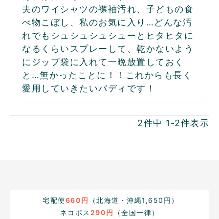
夫のワイシャツの襟袖汚れ、子どもの食
べ物こぼし、私のお気に入り…どんな汚
れでもシュシュシュシューとヒタヒタに
なるくらいスプレーして、乾かないよう
にジップ袋に入れて一晩放置しておく
と…無かったことに！！これからも長く
愛用していきたいバディです！
2
件中
1
-
2
件表示
宅配便
660円
（北海道・沖縄1,650円）
ネコポス
290円
（全国一律）