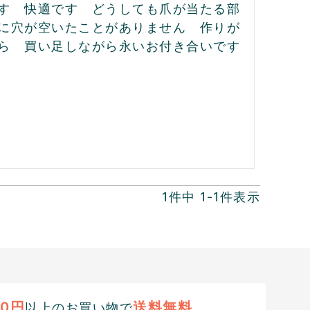
す　快適です　どうしても爪が当たる部
に穴が空いたことがありません　作りが
ら　買い足しながら永いお付き合いです
1
件中
1
-
1
件表示
00円
送料無料
以上のお買い物で