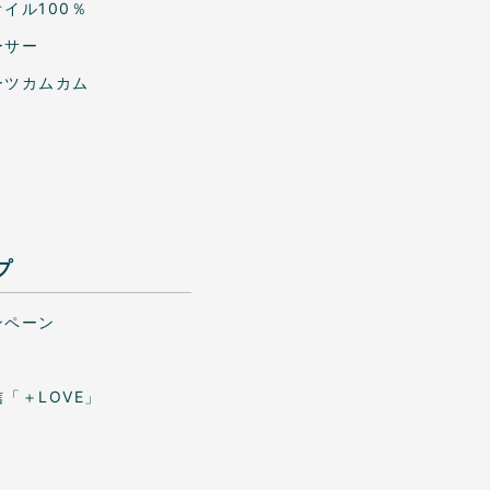
イル100％
ーサー
ーツカムカム
プ
ンペーン
「＋LOVE」