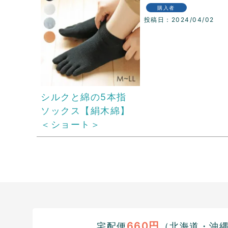
購入者
投稿日
2024/04/02
シルクと綿の5本指
ソックス【絹木綿】
＜ショート＞
660円
宅配便
（北海道・沖縄1