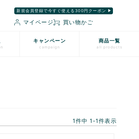
新規会員登録で今すぐ使える300円クーポン
マイページ
買い物かご
入
キャンペーン
商品一覧
on
campaign
all products
1
件中
1
-
1
件表示