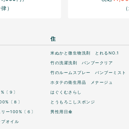
一律）
（
住
米ぬかと微生物洗剤 とれるNO.1
竹の洗濯洗剤 バンブークリア
竹のルームスプレー バンブーミスト
ホタテの衛生用品 メナージュ
0%〔９〕
はぐくむさらし
00%〔８〕
とうもろこしスポンジ
リー100%〔６〕
男性用日傘
ップオイル