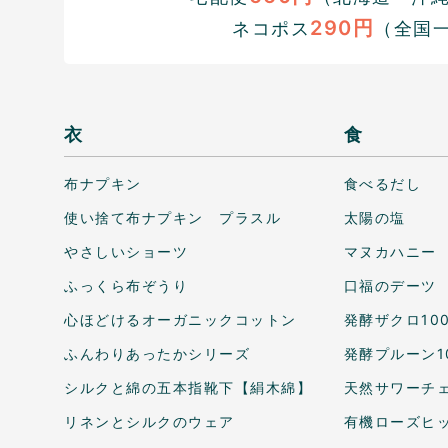
290円
ネコポス
（全国
衣
食
布ナプキン
食べるだし
使い捨て布ナプキン プラスル
太陽の塩
やさしいショーツ
マヌカハニー
ふっくら布ぞうり
口福のデーツ
心ほどけるオーガニックコットン
発酵ザクロ10
ふんわりあったかシリーズ
発酵プルーン1
シルクと綿の五本指靴下【絹木綿】
天然サワーチェ
リネンとシルクのウェア
有機ローズヒ