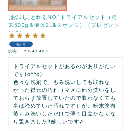
[お試し]とれるNO.1トライアルセット（粉
末500g＆液体2L&スポンジ）（プレゼント
付き）
購入者
投稿日
2024/04/02
トライアルセットがあるのがありがたい
です(o^^o)

色々な洗剤で、もみ洗いしても取れな
かった襟元の汚れ（マメに部分洗いをし
ておらず放置していたので取れなくても
半ば諦めていた汚れです）が、粉末塗布
後もみ洗いしただけで薄く目立たなくな
り驚きました‼︎嬉しいです♪